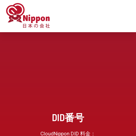
DID番号
CloudNippon DID 料金：