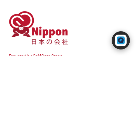
Powered by RingQ
Typically replies in seconds
Powered by
Cal4Care Group
+81 3-6635-9359
14-8 Kitaminemachi, Ota City,
Tokyo 145-0073, Japan
個人情報保護方針
規約と条件