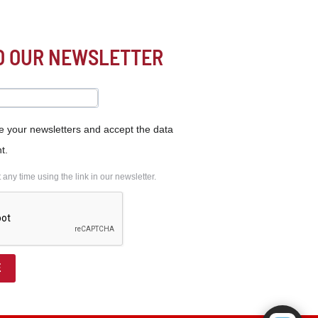
TO OUR NEWSLETTER
ve your newsletters and accept the data
t.
ny time using the link in our newsletter.
E
Powered by RingQ